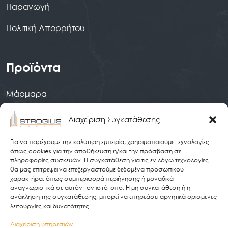
Παραγωγή
Πολιτική Απορρήτου
Προϊόντα
Μάρμαρα
Γρανίτες
Διαχείριση Συγκατάθεσης
Χαλαζίες
Για να παρέχουμε την καλύτερη εμπειρία, χρησιμοποιούμε τεχνολογίες
όπως cookies για την αποθήκευση ή/και την πρόσβαση σε
Κεραμικές Επιφάνειες
πληροφορίες συσκευών. Η συγκατάθεση για τις εν λόγω τεχνολογίες
θα μας επιτρέψει να επεξεργαστούμε δεδομένα προσωπικού
χαρακτήρα, όπως συμπεριφορά περιήγησης ή μοναδικά
αναγνωριστικά σε αυτόν τον ιστότοπο. Η μη συγκατάθεση ή η
Επικοινωνία
ανάκληση της συγκατάθεσης, μπορεί να επηρεάσει αρνητικά ορισμένες
λειτουργίες και δυνατότητες.
9ο χλμ. Λιβαδειάς - Αθηνών, 32007, Λιβαδειά
×
Διαχείριση υπηρεσιών